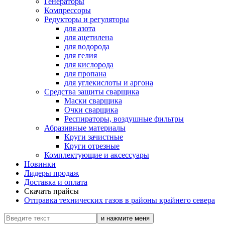
Генераторы
Компрессоры
Редукторы и регуляторы
для азота
для ацетилена
для водорода
для гелия
для кислорода
для пропана
для углекислоты и аргона
Средства защиты сварщика
Маски сварщика
Очки сварщика
Респираторы, воздушные фильтры
Абразивные материалы
Круги зачистные
Круги отрезные
Комплектующие и аксессуары
Новинки
Лидеры продаж
Доставка и оплата
Скачать прайсы
Отправка технических газов в районы крайнего севера