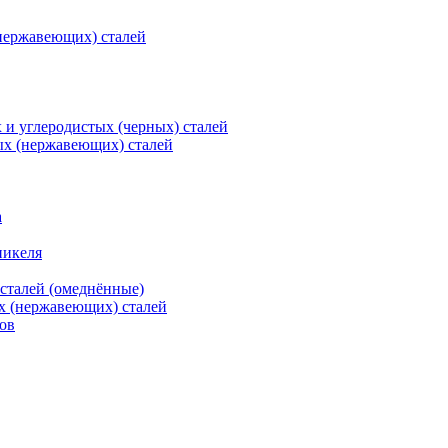
нержавеющих) сталей
и углеродистых (черных) сталей
ых (нержавеющих) сталей
а
никеля
сталей (омеднённые)
х (нержавеющих) сталей
ов