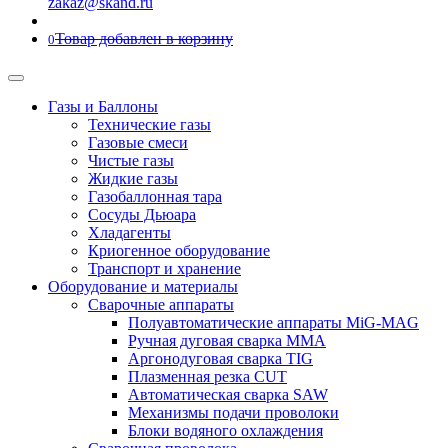
zakaz@skand.ru
Товар добавлен в корзину
0
Газы и Баллоны
Технические газы
Газовые смеси
Чистые газы
Жидкие газы
Газобаллонная тара
Сосуды Дьюара
Хладагенты
Криогенное оборудование
Транспорт и хранение
Оборудование и материалы
Сварочные аппараты
Полуавтоматические аппараты MiG-MAG
Ручная дуговая сварка MMA
Аргонодуговая сварка TIG
Плазменная резка CUT
Автоматическая сварка SAW
Механизмы подачи проволоки
Блоки водяного охлаждения